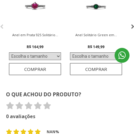
Anel em Prata 925 Solitário...
Anel Solitário Green em...
M
R$ 164,99
R$ 149,99
COMPRAR
COMPRAR
O QUE ACHOU DO PRODUTO?
0 avaliações
NAN%