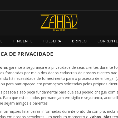
L
PINGENTE
PULSEIRA
BRINCO
CORRENTE
ICA DE PRIVACIDADE
óias
garante a segurança e a privacidade de seus clientes durante t
es fornecidas por meio dos dados cadastrais de nossos clientes não 
ando há necessidade de fornecimento para o processo de entrega, (ta
 ou para participação em promoções solicitadas pelos próprios client
s pessoais são peça fundamental para que seu pedido chegue com 
a. Para que estes dados permaneçam em sigilo e segurança, aconsel
e sejam amigos e parentes.
informações financeiras informadas durante o ato da compra, inclui
das em nossos servidores. Em nenhum momento o
Zahav Jóias
tem