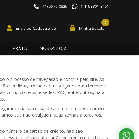
(11) 5579-0829
(11) 98801-8461
0
Entre ou Cadastre-se
Minha Sacola
PRATA
NOSSA LOJA
odo o processo de navegação e compra pelo site. As
são vendidas, trocados ou divulgados para terceiros,
is como correios, e-sedex, PAC, entre outros, para
es.
segurança na sua casa, de acordo com nosso prazo
hamos que não divulguem suas senhas a terceiros,
ndo número de cartão de crédito, não são
 acesso ao número do cartão de crédito dos clientes.