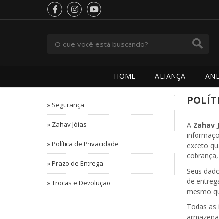
HOME
ALIANÇA
ANE
POLÍT
»
Segurança
»
Zahav Jóias
A
Zahav J
informaçõ
»
Política de Privacidade
exceto qu
cobrança,
»
Prazo de Entrega
Seus dado
de entreg
»
Trocas e Devolução
mesmo qu
Todas as 
armazena